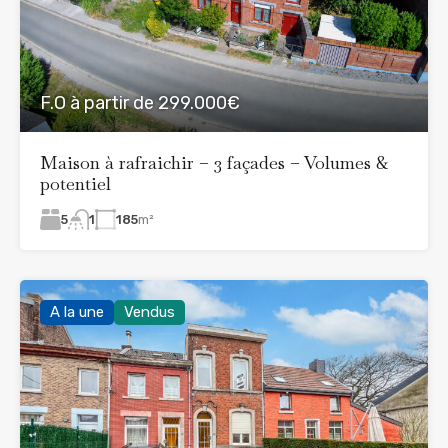
F.O à partir de 299.000€
Maison à rafraichir – 3 façades – Volumes &
potentiel
5
185
m²
1
A la une
Vendus