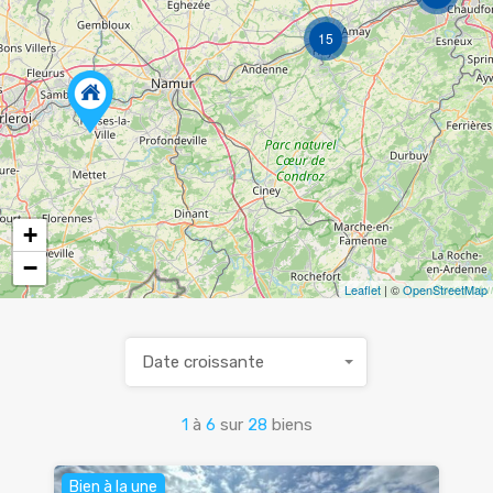
15
+
−
Leaflet
| ©
OpenStreetMap
Date croissante
1
à
6
sur
28
biens
Bien à la une