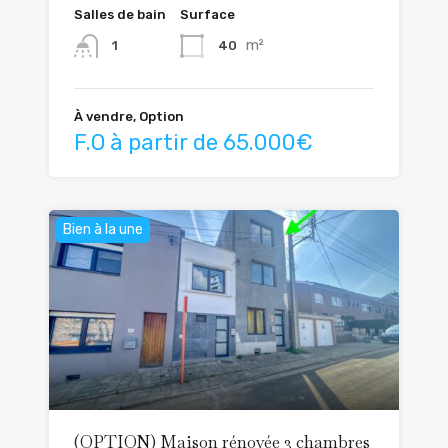
Salles de bain
Surface
m²
40
1
À vendre, Option
F.O à partir de 65.000€
Bien à la une
(OPTION) Maison rénovée 3 chambres